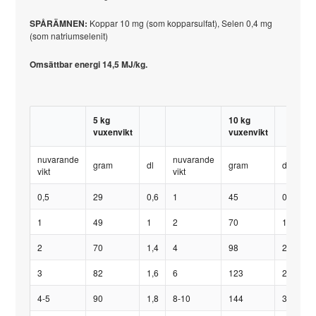
SPÅRÄMNEN:
Koppar 10 mg (som kopparsulfat), Selen 0,4 mg
(som natriumselenit)
Omsättbar energi 14,5 MJ/kg.
5 kg
10 kg
vuxenvikt
vuxenvikt
nuvarande
nuvarande
n
gram
dl
gram
dl
vikt
vikt
vi
0,5
29
0,6
1
45
0,9
1
1
49
1
2
70
1,5
3
2
70
1,4
4
98
2
6
3
82
1,6
6
123
2,5
9
4-5
90
1,8
8-10
144
3
1