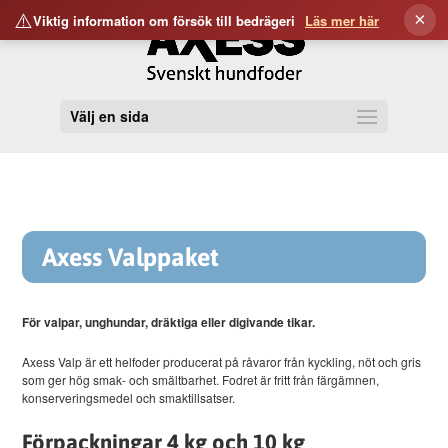
⚠️
×
Viktig information om försök till bedrägeri
Läs mer här
Välj en sida
Axess Valppaket
För valpar, unghundar, dräktiga eller digivande tikar.
Axess Valp är ett helfoder producerat på råvaror från kyckling, nöt och gris
som ger hög smak- och smältbarhet. Fodret är fritt från färgämnen,
konserveringsmedel och smaktillsatser.
Förpackningar 4 kg och 10 kg