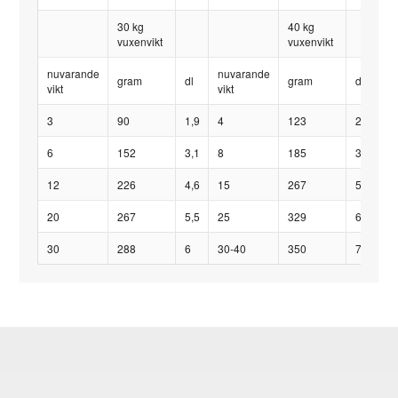
30 kg
40 kg
vuxenvikt
vuxenvikt
nuvarande
nuvarande
n
gram
dl
gram
dl
vikt
vikt
vi
3
90
1,9
4
123
2,5
5
6
152
3,1
8
185
3,8
1
12
226
4,6
15
267
5,5
2
20
267
5,5
25
329
6,8
3
30
288
6
30-40
350
7,2
4