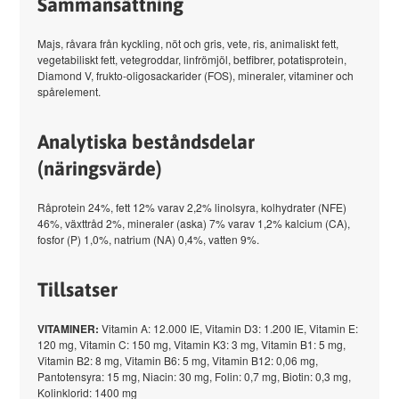
Sammansättning
Majs, råvara från kyckling, nöt och gris, vete, ris, animaliskt fett,
vegetabiliskt fett, vetegroddar, linfrömjöl, betfibrer, potatisprotein,
Diamond V, frukto-oligosackarider (FOS), mineraler, vitaminer och
spårelement.
Analytiska beståndsdelar
(näringsvärde)
Råprotein 24%, fett 12% varav 2,2% linolsyra, kolhydrater (NFE)
46%, växttråd 2%, mineraler (aska) 7% varav 1,2% kalcium (CA),
fosfor (P) 1,0%, natrium (NA) 0,4%, vatten 9%.
Tillsatser
VITAMINER:
Vitamin A: 12.000 IE, Vitamin D3: 1.200 IE, Vitamin E:
120 mg, Vitamin C: 150 mg, Vitamin K3: 3 mg, Vitamin B1: 5 mg,
Vitamin B2: 8 mg, Vitamin B6: 5 mg, Vitamin B12: 0,06 mg,
Pantotensyra: 15 mg, Niacin: 30 mg, Folin: 0,7 mg, Biotin: 0,3 mg,
Kolinklorid: 1400 mg